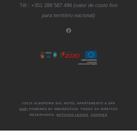
Tél : +351 289 587 496
(valor de custo fixo
para território nacional)
©2019 ALBUFEIRA SOL HOTEL APARTAMENTO & SPA
HAPI
POWERED BY MMCRÉATION. TODOS OS DIREITOS
RESERVADOS.
NOTICIAS LEGAIS
.
COOKIES