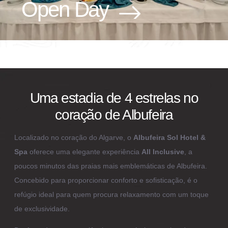
Open Day
Uma estadia de 4 estrelas
no
coração de Albufeira
Localizado no coração do Algarve, o
Albufeira Sol Hotel &
Spa
oferece uma elegante experiência
All Inclusive
, a
poucos minutos das praias mais emblemáticas de Albufeira.
Concebido para proporcionar conforto e sofisticação, é o
refúgio ideal para quem procura relaxamento com um toque
de exclusividade.