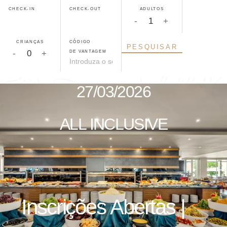
CHECK-IN
CHECK-OUT
ADULTOS
-
+
CRIANÇAS
CÓDIGO
PESQUISAR
DE VANTAGEM
-
+
27/03/2026
ALL INCLUSIVE
Inscrições Abertas |