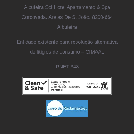
Albufeira Sol Hotel Apartamento & Spa
Corcovada, Areias De S. João, 8200-664
Albufeira
Entidade existente para resolução alternativa
de litigios de consumo – CIMAAL
RNET 348