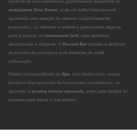
Desfrute de uma experiência gastronómica requintada no
restaurante Dine Divine
, onde um buffet internacional
apresenta uma seleção de sabores cuidadosamente
preparados, ou saboreie a autêntica gastronomia algarvia
junto à piscina, no
restaurante Grill
, num ambiente
descontraído e elegante. O
Rossini Bar
convida a desfrutar
de bebidas de assinatura num ambiente de subtil
sofisticação.
Relaxe na tranquilidade do
Spa
, com banho turco, sauna,
jacuzzi e uma variedade de tratamentos revitalizantes, ou
aproveite a
piscina interior aquecida
, onde cada detalhe foi
pensado para elevar a sua estadia.